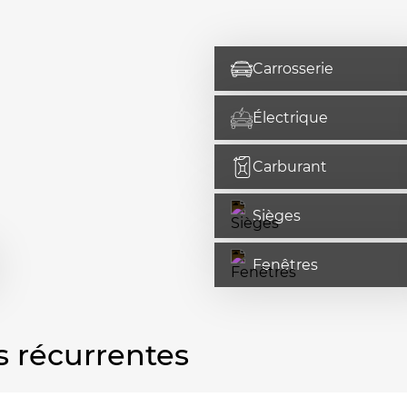
Carrosserie
Électrique
Carburant
Sièges
Fenêtres
s récurrentes