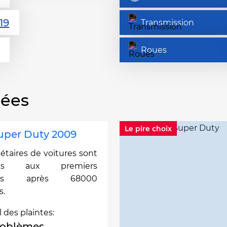
Transmission
Roues
nées
Le pire choix
uper Duty 2009
iétaires de voitures sont
ntés aux premiers
mes après 68000
s.
l des plaintes:
roblèmes