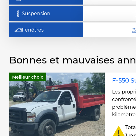
Suspension
Fenêtres
Bonnes et mauvaises an
Meilleur choix
F-550 S
Les propr
confro
problè
kilomètre
Tota
1 p