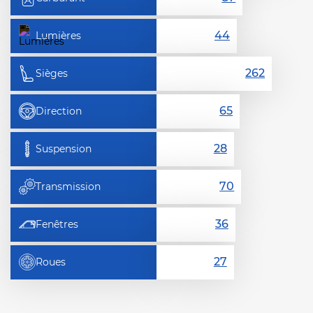
Lumières
Sièges
Direction
Suspension
Transmission
Fenêtres
Roues