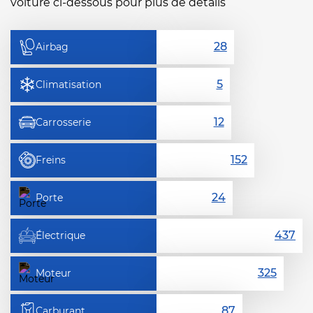
voiture ci-dessous pour plus de détails
Airbag
Climatisation
Carrosserie
Freins
Porte
Électrique
Moteur
Carburant