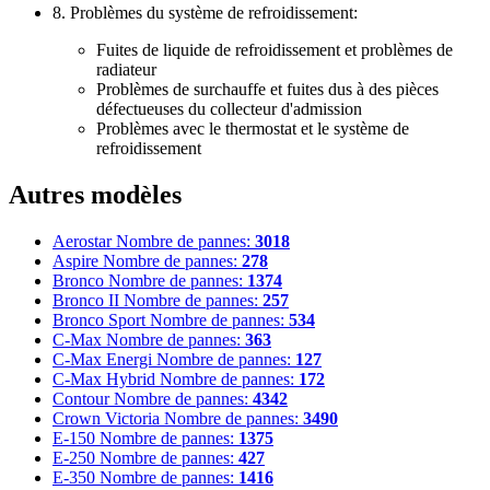
8. Problèmes du système de refroidissement:
Fuites de liquide de refroidissement et problèmes de
radiateur
Problèmes de surchauffe et fuites dus à des pièces
défectueuses du collecteur d'admission
Problèmes avec le thermostat et le système de
refroidissement
Autres modèles
Aerostar
Nombre de pannes:
3018
Aspire
Nombre de pannes:
278
Bronco
Nombre de pannes:
1374
Bronco II
Nombre de pannes:
257
Bronco Sport
Nombre de pannes:
534
C-Max
Nombre de pannes:
363
C-Max Energi
Nombre de pannes:
127
C-Max Hybrid
Nombre de pannes:
172
Contour
Nombre de pannes:
4342
Crown Victoria
Nombre de pannes:
3490
E-150
Nombre de pannes:
1375
E-250
Nombre de pannes:
427
E-350
Nombre de pannes:
1416