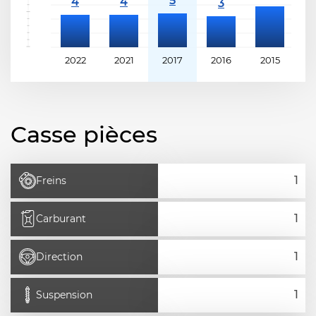
2022
2021
2017
2016
2015
2
Casse pièces
Freins
Carburant
Direction
Suspension