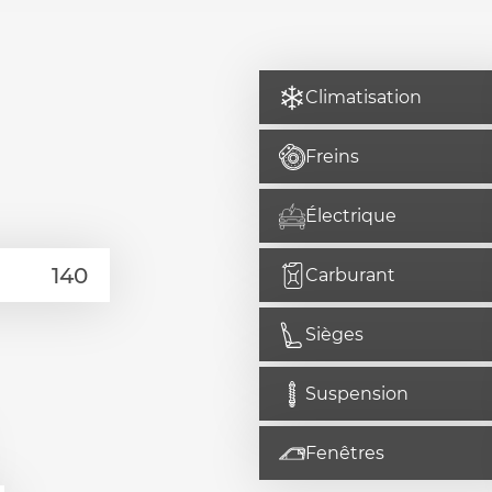
Climatisation
Freins
Électrique
Carburant
Sièges
Suspension
Fenêtres