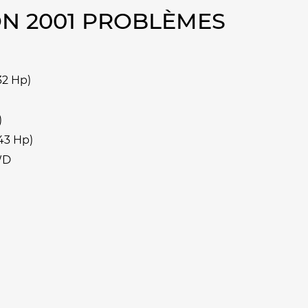
ON 2001 PROBLÈMES
32 Hp)
)
43 Hp)
WD