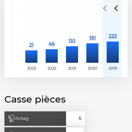
2023
2022
2021
2020
2019
2
Casse pièces
Airbag