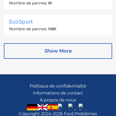
Nombre de pannes:
91
EcoSport
Nombre de pannes:
1081
Edge
Show More
Nombre de pannes:
13049
Escape
Nombre de pannes:
27892
Politique de confidentialité
Informations de contact
Escape Hybrid
À propos de nous
Nombre de pannes:
1666
Copyright 2024-2026 Ford Problèmes