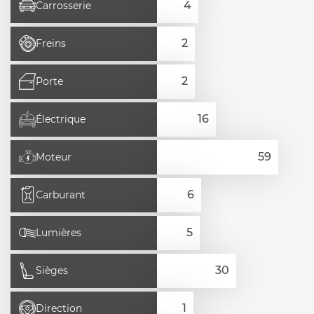
Carrosserie
Freins
Porte
Électrique
Moteur
Carburant
Lumières
Sièges
Direction