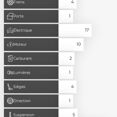
Freins
Porte
Électrique
Moteur
Carburant
Lumières
Sièges
Direction
Suspension