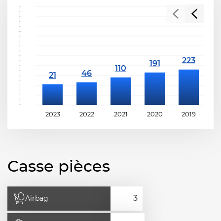
2023
2022
2021
2020
2019
2
Casse pièces
Airbag