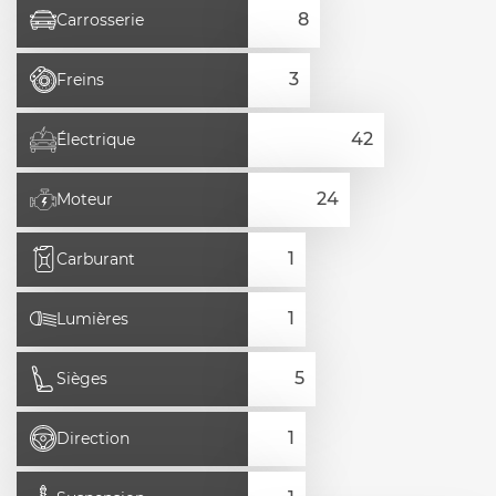
Carrosserie
Freins
Électrique
Moteur
Carburant
Lumières
Sièges
Direction