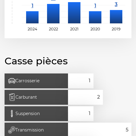
2024
2022
2021
2020
2019
2
Casse pièces
Carrosserie
Carburant
Suspension
Transmission