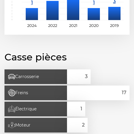
2024
2022
2021
2020
2019
2
Casse pièces
Carrosserie
Freins
Électrique
Moteur