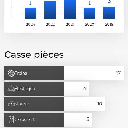
2024
2022
2021
2020
2019
2
Casse pièces
Freins
Électrique
Moteur
Carburant