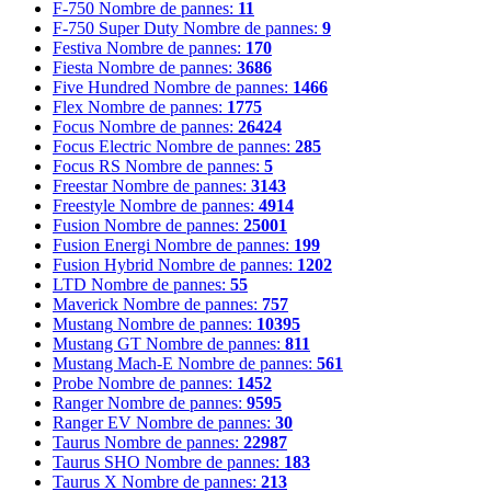
F-750
Nombre de pannes:
11
F-750 Super Duty
Nombre de pannes:
9
Festiva
Nombre de pannes:
170
Fiesta
Nombre de pannes:
3686
Five Hundred
Nombre de pannes:
1466
Flex
Nombre de pannes:
1775
Focus
Nombre de pannes:
26424
Focus Electric
Nombre de pannes:
285
Focus RS
Nombre de pannes:
5
Freestar
Nombre de pannes:
3143
Freestyle
Nombre de pannes:
4914
Fusion
Nombre de pannes:
25001
Fusion Energi
Nombre de pannes:
199
Fusion Hybrid
Nombre de pannes:
1202
LTD
Nombre de pannes:
55
Maverick
Nombre de pannes:
757
Mustang
Nombre de pannes:
10395
Mustang GT
Nombre de pannes:
811
Mustang Mach-E
Nombre de pannes:
561
Probe
Nombre de pannes:
1452
Ranger
Nombre de pannes:
9595
Ranger EV
Nombre de pannes:
30
Taurus
Nombre de pannes:
22987
Taurus SHO
Nombre de pannes:
183
Taurus X
Nombre de pannes:
213