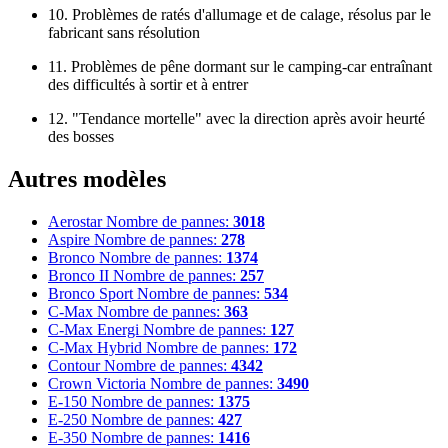
10. Problèmes de ratés d'allumage et de calage, résolus par le
fabricant sans résolution
11. Problèmes de pêne dormant sur le camping-car entraînant
des difficultés à sortir et à entrer
12. "Tendance mortelle" avec la direction après avoir heurté
des bosses
Autres modèles
Aerostar
Nombre de pannes:
3018
Aspire
Nombre de pannes:
278
Bronco
Nombre de pannes:
1374
Bronco II
Nombre de pannes:
257
Bronco Sport
Nombre de pannes:
534
C-Max
Nombre de pannes:
363
C-Max Energi
Nombre de pannes:
127
C-Max Hybrid
Nombre de pannes:
172
Contour
Nombre de pannes:
4342
Crown Victoria
Nombre de pannes:
3490
E-150
Nombre de pannes:
1375
E-250
Nombre de pannes:
427
E-350
Nombre de pannes:
1416