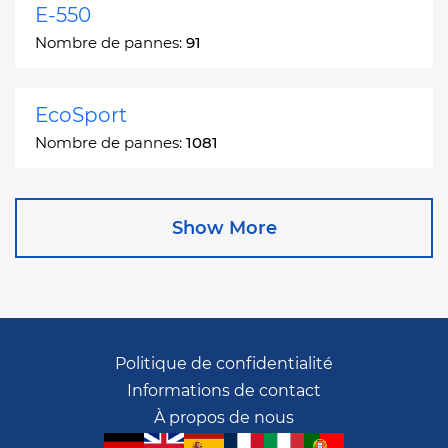
E-550
Nombre de pannes:
91
EcoSport
Nombre de pannes:
1081
Edge
Show More
Nombre de pannes:
13049
Escape
Nombre de pannes:
27892
Politique de confidentialité
Informations de contact
Escape Hybrid
À propos de nous
Nombre de pannes:
1666