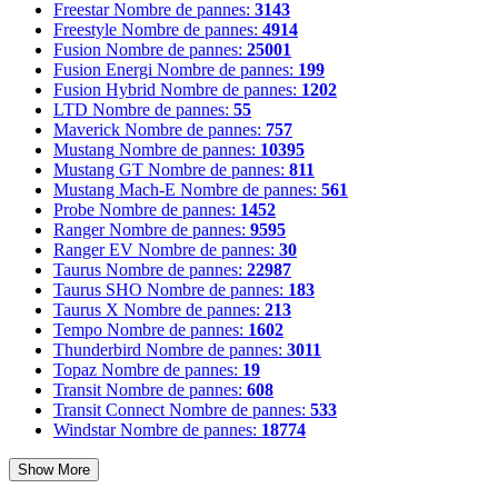
Freestar
Nombre de pannes:
3143
Freestyle
Nombre de pannes:
4914
Fusion
Nombre de pannes:
25001
Fusion Energi
Nombre de pannes:
199
Fusion Hybrid
Nombre de pannes:
1202
LTD
Nombre de pannes:
55
Maverick
Nombre de pannes:
757
Mustang
Nombre de pannes:
10395
Mustang GT
Nombre de pannes:
811
Mustang Mach-E
Nombre de pannes:
561
Probe
Nombre de pannes:
1452
Ranger
Nombre de pannes:
9595
Ranger EV
Nombre de pannes:
30
Taurus
Nombre de pannes:
22987
Taurus SHO
Nombre de pannes:
183
Taurus X
Nombre de pannes:
213
Tempo
Nombre de pannes:
1602
Thunderbird
Nombre de pannes:
3011
Topaz
Nombre de pannes:
19
Transit
Nombre de pannes:
608
Transit Connect
Nombre de pannes:
533
Windstar
Nombre de pannes:
18774
Show More