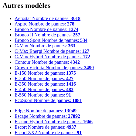
Autres modèles
Aerostar
Nombre de pannes:
3018
Aspire
Nombre de pannes:
278
Bronco
Nombre de pannes:
1374
Bronco II
Nombre de pannes:
257
Bronco Sport
Nombre de pannes:
534
C-Max
Nombre de pannes:
363
C-Max Energi
Nombre de pannes:
127
C-Max Hybrid
Nombre de pannes:
172
Contour
Nombre de pannes:
4342
Crown Victoria
Nombre de pannes:
3490
E-150
Nombre de pannes:
1375
E-250
Nombre de pannes:
427
E-350
Nombre de pannes:
1416
E-450
Nombre de pannes:
483
E-550
Nombre de pannes:
91
EcoSport
Nombre de pannes:
1081
Edge
Nombre de pannes:
13049
Escape
Nombre de pannes:
27892
Escape Hybrid
Nombre de pannes:
1666
Escort
Nombre de pannes:
4937
Escort ZX2
Nombre de pannes:
91