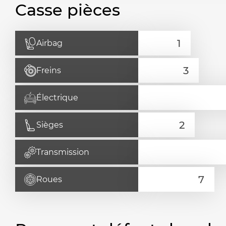
Casse pièces
Airbag
Freins
Électrique
Sièges
Transmission
Roues