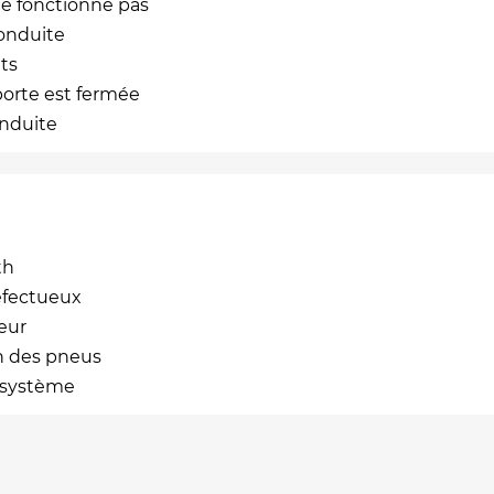
e fonctionne pas
conduite
ts
porte est fermée
onduite
th
éfectueux
eur
n des pneus
 système