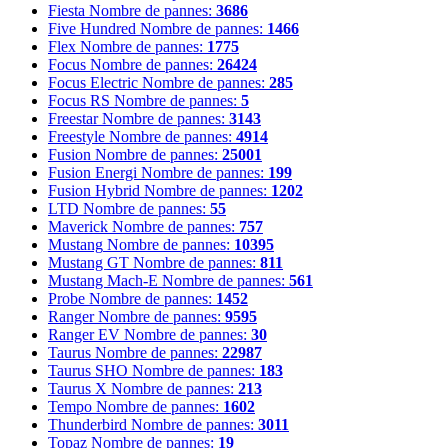
Fiesta
Nombre de pannes:
3686
Five Hundred
Nombre de pannes:
1466
Flex
Nombre de pannes:
1775
Focus
Nombre de pannes:
26424
Focus Electric
Nombre de pannes:
285
Focus RS
Nombre de pannes:
5
Freestar
Nombre de pannes:
3143
Freestyle
Nombre de pannes:
4914
Fusion
Nombre de pannes:
25001
Fusion Energi
Nombre de pannes:
199
Fusion Hybrid
Nombre de pannes:
1202
LTD
Nombre de pannes:
55
Maverick
Nombre de pannes:
757
Mustang
Nombre de pannes:
10395
Mustang GT
Nombre de pannes:
811
Mustang Mach-E
Nombre de pannes:
561
Probe
Nombre de pannes:
1452
Ranger
Nombre de pannes:
9595
Ranger EV
Nombre de pannes:
30
Taurus
Nombre de pannes:
22987
Taurus SHO
Nombre de pannes:
183
Taurus X
Nombre de pannes:
213
Tempo
Nombre de pannes:
1602
Thunderbird
Nombre de pannes:
3011
Topaz
Nombre de pannes:
19