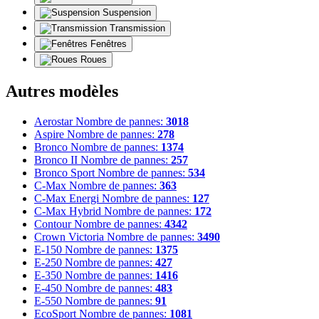
Suspension
Transmission
Fenêtres
Roues
Autres modèles
Aerostar
Nombre de pannes:
3018
Aspire
Nombre de pannes:
278
Bronco
Nombre de pannes:
1374
Bronco II
Nombre de pannes:
257
Bronco Sport
Nombre de pannes:
534
C-Max
Nombre de pannes:
363
C-Max Energi
Nombre de pannes:
127
C-Max Hybrid
Nombre de pannes:
172
Contour
Nombre de pannes:
4342
Crown Victoria
Nombre de pannes:
3490
E-150
Nombre de pannes:
1375
E-250
Nombre de pannes:
427
E-350
Nombre de pannes:
1416
E-450
Nombre de pannes:
483
E-550
Nombre de pannes:
91
EcoSport
Nombre de pannes:
1081