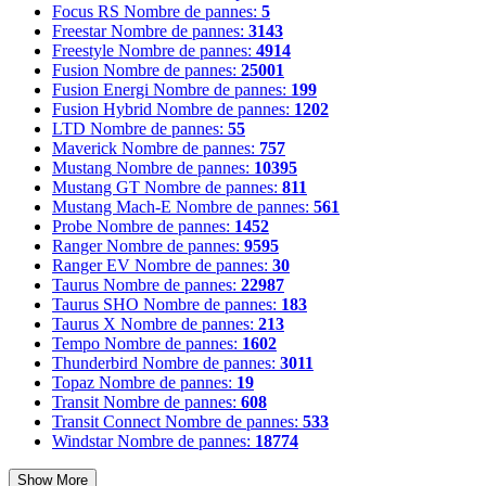
Focus RS
Nombre de pannes:
5
Freestar
Nombre de pannes:
3143
Freestyle
Nombre de pannes:
4914
Fusion
Nombre de pannes:
25001
Fusion Energi
Nombre de pannes:
199
Fusion Hybrid
Nombre de pannes:
1202
LTD
Nombre de pannes:
55
Maverick
Nombre de pannes:
757
Mustang
Nombre de pannes:
10395
Mustang GT
Nombre de pannes:
811
Mustang Mach-E
Nombre de pannes:
561
Probe
Nombre de pannes:
1452
Ranger
Nombre de pannes:
9595
Ranger EV
Nombre de pannes:
30
Taurus
Nombre de pannes:
22987
Taurus SHO
Nombre de pannes:
183
Taurus X
Nombre de pannes:
213
Tempo
Nombre de pannes:
1602
Thunderbird
Nombre de pannes:
3011
Topaz
Nombre de pannes:
19
Transit
Nombre de pannes:
608
Transit Connect
Nombre de pannes:
533
Windstar
Nombre de pannes:
18774
Show More