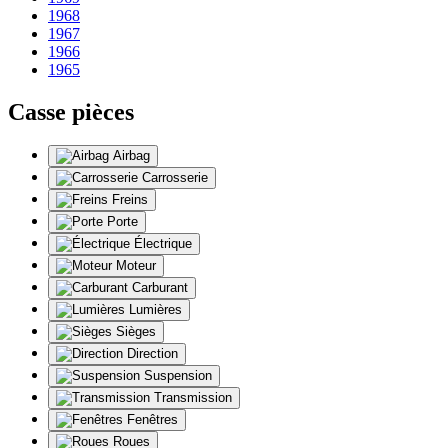
1968
1967
1966
1965
Casse pièces
Airbag
Carrosserie
Freins
Porte
Électrique
Moteur
Carburant
Lumières
Sièges
Direction
Suspension
Transmission
Fenêtres
Roues