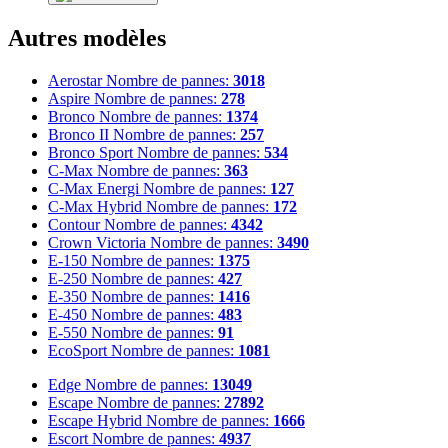
Autres modèles
Aerostar
Nombre de pannes:
3018
Aspire
Nombre de pannes:
278
Bronco
Nombre de pannes:
1374
Bronco II
Nombre de pannes:
257
Bronco Sport
Nombre de pannes:
534
C-Max
Nombre de pannes:
363
C-Max Energi
Nombre de pannes:
127
C-Max Hybrid
Nombre de pannes:
172
Contour
Nombre de pannes:
4342
Crown Victoria
Nombre de pannes:
3490
E-150
Nombre de pannes:
1375
E-250
Nombre de pannes:
427
E-350
Nombre de pannes:
1416
E-450
Nombre de pannes:
483
E-550
Nombre de pannes:
91
EcoSport
Nombre de pannes:
1081
Edge
Nombre de pannes:
13049
Escape
Nombre de pannes:
27892
Escape Hybrid
Nombre de pannes:
1666
Escort
Nombre de pannes:
4937