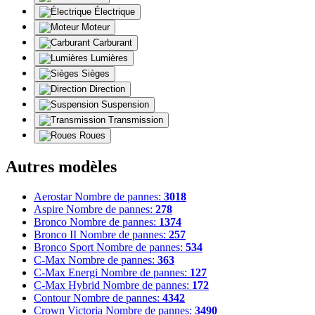
Électrique
Moteur
Carburant
Lumières
Sièges
Direction
Suspension
Transmission
Roues
Autres modèles
Aerostar
Nombre de pannes:
3018
Aspire
Nombre de pannes:
278
Bronco
Nombre de pannes:
1374
Bronco II
Nombre de pannes:
257
Bronco Sport
Nombre de pannes:
534
C-Max
Nombre de pannes:
363
C-Max Energi
Nombre de pannes:
127
C-Max Hybrid
Nombre de pannes:
172
Contour
Nombre de pannes:
4342
Crown Victoria
Nombre de pannes:
3490