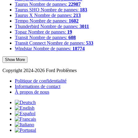
Taurus
Nombre de pannes:
22987
Taurus SHO
Nombre de pannes:
183
Taurus X
Nombre de pannes:
213
Tempo
Nombre de pannes:
1602
Thunderbird
Nombre de pannes:
3011
Topaz
Nombre de pannes:
19
Transit
Nombre de pannes:
608
Transit Connect
Nombre de pannes:
533
Windstar
Nombre de pannes:
18774
Show More
Copyright 2024-2026 Ford Problèmes
Politique de confidentialité
Informations de contact
À propos de nous