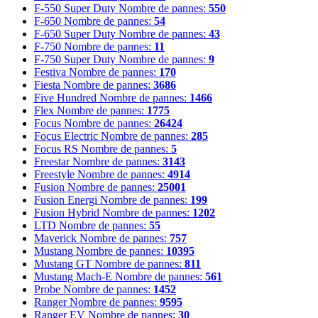
F-550 Super Duty
Nombre de pannes:
550
F-650
Nombre de pannes:
54
F-650 Super Duty
Nombre de pannes:
43
F-750
Nombre de pannes:
11
F-750 Super Duty
Nombre de pannes:
9
Festiva
Nombre de pannes:
170
Fiesta
Nombre de pannes:
3686
Five Hundred
Nombre de pannes:
1466
Flex
Nombre de pannes:
1775
Focus
Nombre de pannes:
26424
Focus Electric
Nombre de pannes:
285
Focus RS
Nombre de pannes:
5
Freestar
Nombre de pannes:
3143
Freestyle
Nombre de pannes:
4914
Fusion
Nombre de pannes:
25001
Fusion Energi
Nombre de pannes:
199
Fusion Hybrid
Nombre de pannes:
1202
LTD
Nombre de pannes:
55
Maverick
Nombre de pannes:
757
Mustang
Nombre de pannes:
10395
Mustang GT
Nombre de pannes:
811
Mustang Mach-E
Nombre de pannes:
561
Probe
Nombre de pannes:
1452
Ranger
Nombre de pannes:
9595
Ranger EV
Nombre de pannes:
30