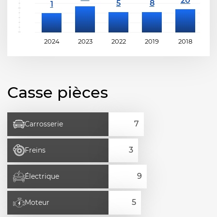
2024
2023
2022
2019
2018
2
Casse pièces
Carrosserie
Freins
Électrique
Moteur