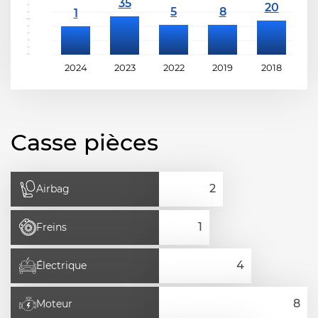
2024
2023
2022
2019
2018
2
Casse pièces
Airbag
Freins
Électrique
Moteur