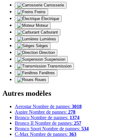
Carrosserie
Freins
Électrique
Moteur
Carburant
Lumières
Sièges
Direction
Suspension
Transmission
Fenêtres
Roues
Autres modèles
Aerostar
Nombre de pannes:
3018
Aspire
Nombre de pannes:
278
Bronco
Nombre de pannes:
1374
Bronco II
Nombre de pannes:
257
Bronco Sport
Nombre de pannes:
534
C-Max
Nombre de pannes:
363