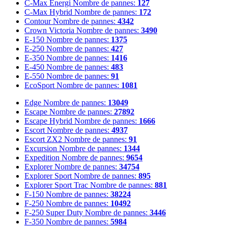
C-Max Energi
Nombre de pannes:
127
C-Max Hybrid
Nombre de pannes:
172
Contour
Nombre de pannes:
4342
Crown Victoria
Nombre de pannes:
3490
E-150
Nombre de pannes:
1375
E-250
Nombre de pannes:
427
E-350
Nombre de pannes:
1416
E-450
Nombre de pannes:
483
E-550
Nombre de pannes:
91
EcoSport
Nombre de pannes:
1081
Edge
Nombre de pannes:
13049
Escape
Nombre de pannes:
27892
Escape Hybrid
Nombre de pannes:
1666
Escort
Nombre de pannes:
4937
Escort ZX2
Nombre de pannes:
91
Excursion
Nombre de pannes:
1344
Expedition
Nombre de pannes:
9654
Explorer
Nombre de pannes:
34754
Explorer Sport
Nombre de pannes:
895
Explorer Sport Trac
Nombre de pannes:
881
F-150
Nombre de pannes:
38224
F-250
Nombre de pannes:
10492
F-250 Super Duty
Nombre de pannes:
3446
F-350
Nombre de pannes:
5984