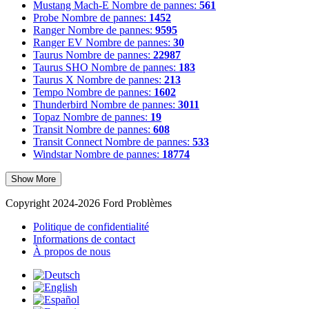
Mustang Mach-E
Nombre de pannes:
561
Probe
Nombre de pannes:
1452
Ranger
Nombre de pannes:
9595
Ranger EV
Nombre de pannes:
30
Taurus
Nombre de pannes:
22987
Taurus SHO
Nombre de pannes:
183
Taurus X
Nombre de pannes:
213
Tempo
Nombre de pannes:
1602
Thunderbird
Nombre de pannes:
3011
Topaz
Nombre de pannes:
19
Transit
Nombre de pannes:
608
Transit Connect
Nombre de pannes:
533
Windstar
Nombre de pannes:
18774
Show More
Copyright 2024-2026 Ford Problèmes
Politique de confidentialité
Informations de contact
À propos de nous