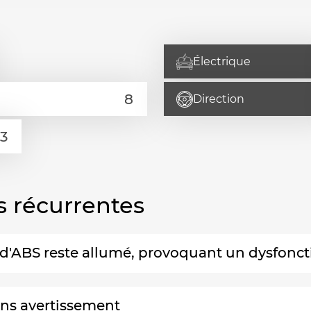
Électrique
Direction
s récurrentes
et d'ABS reste allumé, provoquant un dysfon
ans avertissement