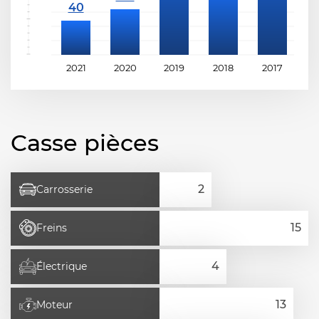
2021
2020
2019
2018
2017
2
Casse pièces
Carrosserie
Freins
Électrique
Moteur