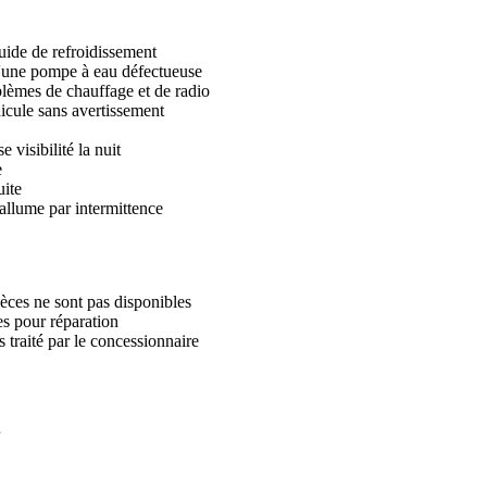
quide de refroidissement
d'une pompe à eau défectueuse
èmes de chauffage et de radio
icule sans avertissement
 visibilité la nuit
e
uite
'allume par intermittence
ièces ne sont pas disponibles
es pour réparation
 traité par le concessionnaire