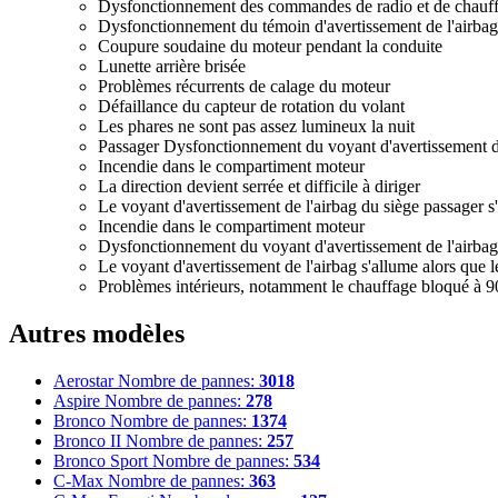
Dysfonctionnement des commandes de radio et de chauf
Dysfonctionnement du témoin d'avertissement de l'airbag
Coupure soudaine du moteur pendant la conduite
Lunette arrière brisée
Problèmes récurrents de calage du moteur
Défaillance du capteur de rotation du volant
Les phares ne sont pas assez lumineux la nuit
Passager Dysfonctionnement du voyant d'avertissement de
Incendie dans le compartiment moteur
La direction devient serrée et difficile à diriger
Le voyant d'avertissement de l'airbag du siège passager s'
Incendie dans le compartiment moteur
Dysfonctionnement du voyant d'avertissement de l'airbag
Le voyant d'avertissement de l'airbag s'allume alors que l
Problèmes intérieurs, notamment le chauffage bloqué à 9
Autres modèles
Aerostar
Nombre de pannes:
3018
Aspire
Nombre de pannes:
278
Bronco
Nombre de pannes:
1374
Bronco II
Nombre de pannes:
257
Bronco Sport
Nombre de pannes:
534
C-Max
Nombre de pannes:
363