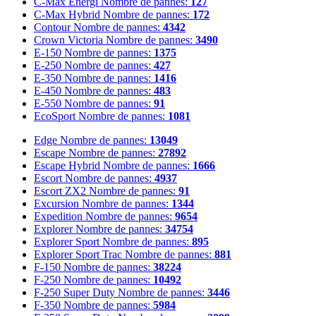
C-Max Energi
Nombre de pannes:
127
C-Max Hybrid
Nombre de pannes:
172
Contour
Nombre de pannes:
4342
Crown Victoria
Nombre de pannes:
3490
E-150
Nombre de pannes:
1375
E-250
Nombre de pannes:
427
E-350
Nombre de pannes:
1416
E-450
Nombre de pannes:
483
E-550
Nombre de pannes:
91
EcoSport
Nombre de pannes:
1081
Edge
Nombre de pannes:
13049
Escape
Nombre de pannes:
27892
Escape Hybrid
Nombre de pannes:
1666
Escort
Nombre de pannes:
4937
Escort ZX2
Nombre de pannes:
91
Excursion
Nombre de pannes:
1344
Expedition
Nombre de pannes:
9654
Explorer
Nombre de pannes:
34754
Explorer Sport
Nombre de pannes:
895
Explorer Sport Trac
Nombre de pannes:
881
F-150
Nombre de pannes:
38224
F-250
Nombre de pannes:
10492
F-250 Super Duty
Nombre de pannes:
3446
F-350
Nombre de pannes:
5984