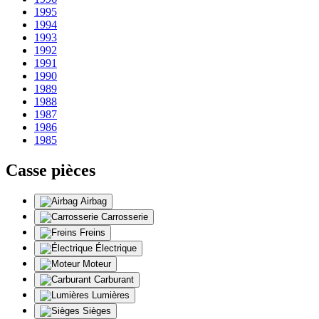
1995
1994
1993
1992
1991
1990
1989
1988
1987
1986
1985
Casse pièces
Airbag
Carrosserie
Freins
Électrique
Moteur
Carburant
Lumières
Sièges