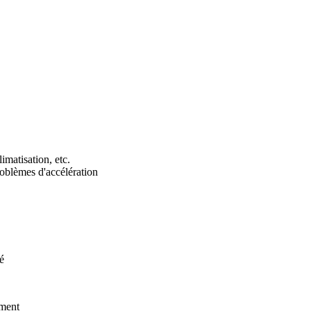
imatisation, etc.
roblèmes d'accélération
é
ement