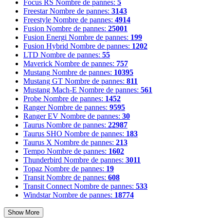
Focus RS
Nombre de pannes:
5
Freestar
Nombre de pannes:
3143
Freestyle
Nombre de pannes:
4914
Fusion
Nombre de pannes:
25001
Fusion Energi
Nombre de pannes:
199
Fusion Hybrid
Nombre de pannes:
1202
LTD
Nombre de pannes:
55
Maverick
Nombre de pannes:
757
Mustang
Nombre de pannes:
10395
Mustang GT
Nombre de pannes:
811
Mustang Mach-E
Nombre de pannes:
561
Probe
Nombre de pannes:
1452
Ranger
Nombre de pannes:
9595
Ranger EV
Nombre de pannes:
30
Taurus
Nombre de pannes:
22987
Taurus SHO
Nombre de pannes:
183
Taurus X
Nombre de pannes:
213
Tempo
Nombre de pannes:
1602
Thunderbird
Nombre de pannes:
3011
Topaz
Nombre de pannes:
19
Transit
Nombre de pannes:
608
Transit Connect
Nombre de pannes:
533
Windstar
Nombre de pannes:
18774
Show More