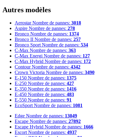
Autres modèles
Aerostar
Nombre de pannes:
3018
Aspire
Nombre de pannes:
278
Bronco
Nombre de pannes:
1374
Bronco II
Nombre de pannes:
257
Bronco Sport
Nombre de pannes:
534
C-Max
Nombre de pannes:
363
C-Max Energi
Nombre de pannes:
127
C-Max Hybrid
Nombre de pannes:
172
Contour
Nombre de pannes:
4342
Crown Victoria
Nombre de pannes:
3490
E-150
Nombre de pannes:
1375
E-250
Nombre de pannes:
427
E-350
Nombre de pannes:
1416
E-450
Nombre de pannes:
483
E-550
Nombre de pannes:
91
EcoSport
Nombre de pannes:
1081
Edge
Nombre de pannes:
13049
Escape
Nombre de pannes:
27892
Escape Hybrid
Nombre de pannes:
1666
Escort
Nombre de pannes:
4937