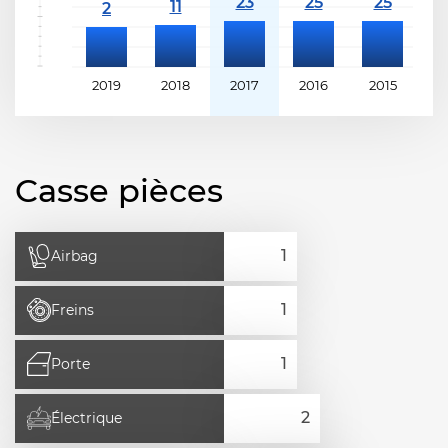
2019
2018
2017
2016
2015
2
Casse pièces
Airbag
Freins
Porte
Électrique