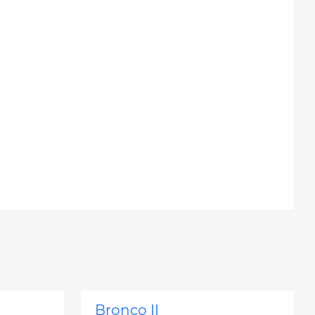
e
Bronco II