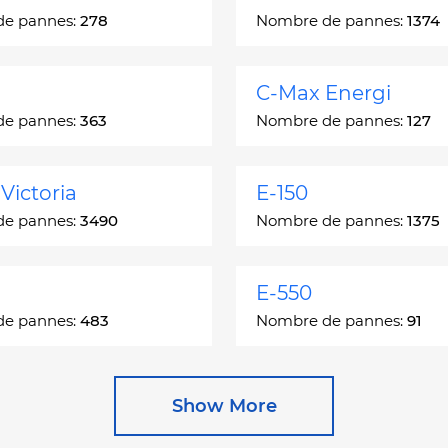
de pannes:
278
Nombre de pannes:
1374
C-Max Energi
de pannes:
363
Nombre de pannes:
127
Victoria
E-150
de pannes:
3490
Nombre de pannes:
1375
E-550
de pannes:
483
Nombre de pannes:
91
e
Escape Hybrid
Show More
de pannes:
27892
Nombre de pannes:
1666