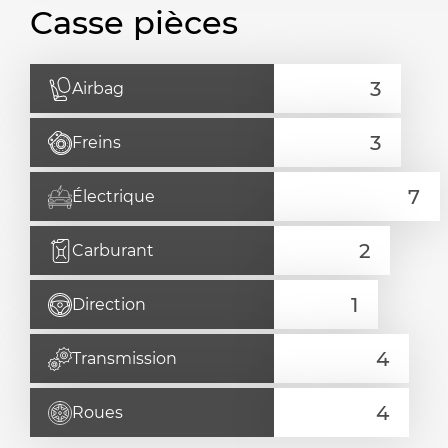
Casse pièces
Airbag
Freins
Électrique
Carburant
Direction
Transmission
Roues